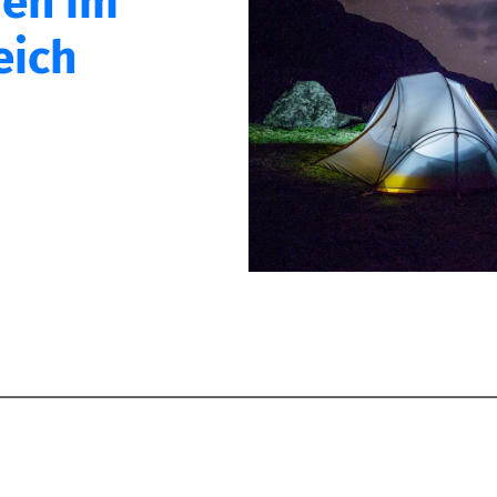
ien im
eich